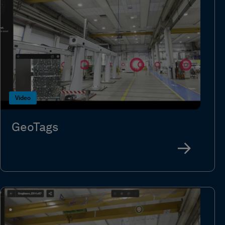
Video
GeoTags